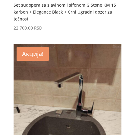
Set sudopera sa slavinom i sifonom G Stone KM 15
karbon + Elegance Black + Crni Ugradni dozer za
tečnost
22.700,00
RSD
Акција!