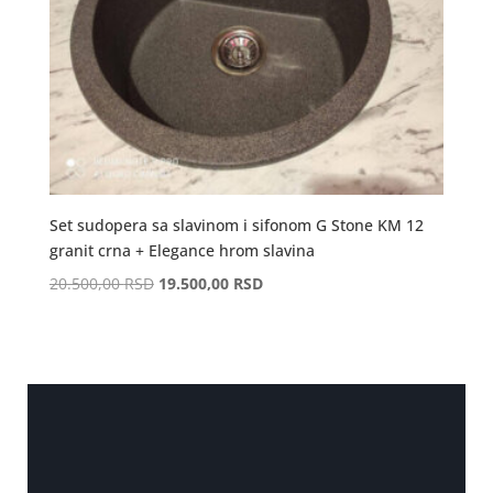
Set sudopera sa slavinom i sifonom G Stone KM 12
granit crna + Elegance hrom slavina
Оригинална
Тренутна
20.500,00
RSD
19.500,00
RSD
цена
цена
је
је:
била:
19.500,00 RSD.
20.500,00 RSD.