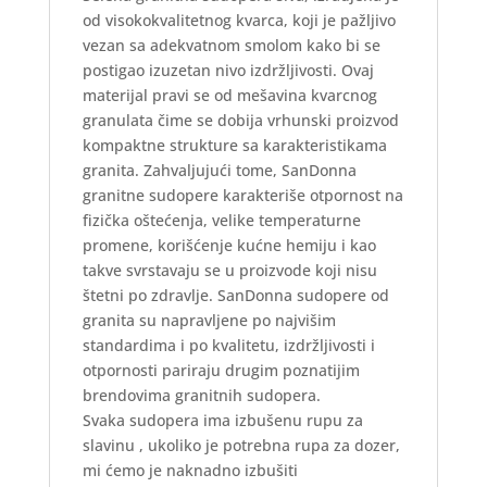
od visokokvalitetnog kvarca, koji je pažljivo
vezan sa adekvatnom smolom kako bi se
postigao izuzetan nivo izdržljivosti. Ovaj
materijal pravi se od mešavina kvarcnog
granulata čime se dobija vrhunski proizvod
kompaktne strukture sa karakteristikama
granita. Zahvaljujući tome, SanDonna
granitne sudopere karakteriše otpornost na
fizička oštećenja, velike temperaturne
promene, korišćenje kućne hemiju i kao
takve svrstavaju se u proizvode koji nisu
štetni po zdravlje. SanDonna sudopere od
granita su napravljene po najvišim
standardima i po kvalitetu, izdržljivosti i
otpornosti pariraju drugim poznatijim
brendovima granitnih sudopera.
Svaka sudopera ima izbušenu rupu za
slavinu , ukoliko je potrebna rupa za dozer,
mi ćemo je naknadno izbušiti