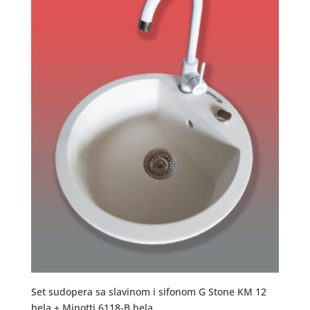
Set sudopera sa slavinom i sifonom G Stone KM 12
bela + Minotti 6118-B bela