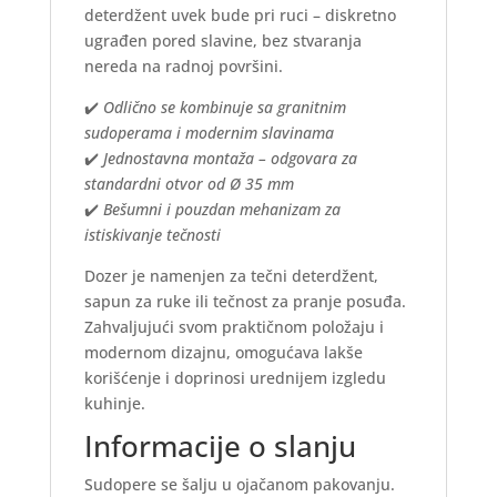
deterdžent uvek bude pri ruci – diskretno
ugrađen pored slavine, bez stvaranja
nereda na radnoj površini.
✔️
Odlično se kombinuje sa granitnim
sudoperama i modernim slavinama
✔️
Jednostavna montaža – odgovara za
standardni otvor od Ø 35 mm
✔️
Bešumni i pouzdan mehanizam za
istiskivanje tečnosti
Dozer je namenjen za tečni deterdžent,
sapun za ruke ili tečnost za pranje posuđa.
Zahvaljujući svom praktičnom položaju i
modernom dizajnu, omogućava lakše
korišćenje i doprinosi urednijem izgledu
kuhinje.
Informacije o slanju
Sudopere se šalju u ojačanom pakovanju.