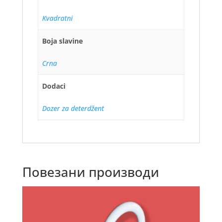
Kvadratni
Boja slavine
Crna
Dodaci
Dozer za deterdžent
Повезани производи