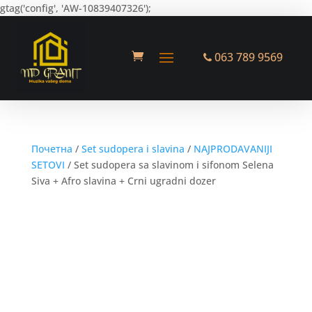
gtag('config', 'AW-10839407326');
063 789 9569
Почетна
/
Set sudopera i slavina
/
NAJPRODAVANIJI
SETOVI
/ Set sudopera sa slavinom i sifonom Selena
Siva + Afro slavina + Crni ugradni dozer