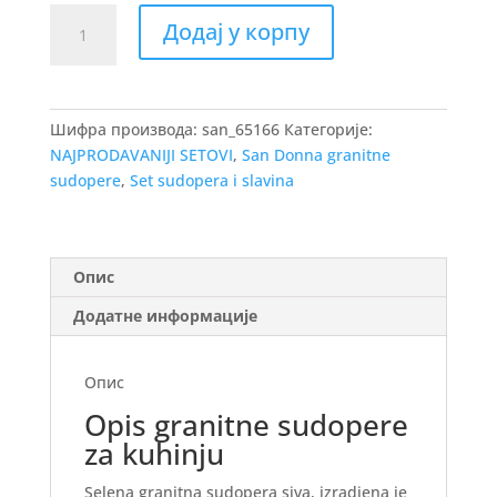
Set
Додај у корпу
sudopera
sa
slavinom
i
Шифра производа:
san_65166
Категорије:
sifonom
NAJPRODAVANIJI SETOVI
,
San Donna granitne
Selena
sudopere
,
Set sudopera i slavina
Siva
+
Afro
slavina
Опис
+
Додатне информације
Crni
ugradni
dozer
Опис
количина
Opis granitne sudopere
za kuhinju
Selena granitna sudopera siva, izradjena je