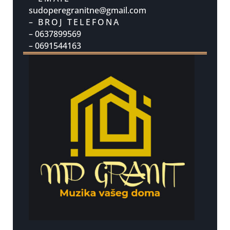
sudoperegranitne@gmail.com
– BROJ TELEFONA
– 0637899569
– 0691544163