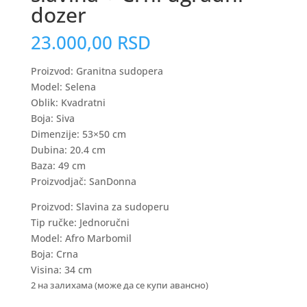
dozer
23.000,00
RSD
Proizvod: Granitna sudopera
Model: Selena
Oblik: Kvadratni
Boja: Siva
Dimenzije: 53×50 cm
Dubina: 20.4 cm
Baza: 49 cm
Proizvodjač: SanDonna
Proizvod: Slavina za sudoperu
Tip ručke: Jednoručni
Model: Afro Marbomil
Boja: Crna
Visina: 34 cm
2 на залихама (може да се купи авансно)