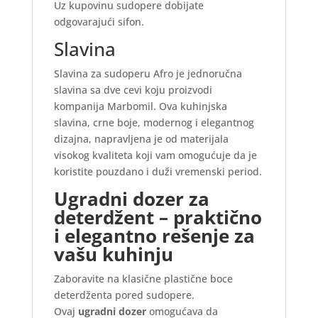
Uz kupovinu sudopere dobijate
odgovarajući sifon.
Slavina
Slavina za sudoperu Afro je jednoručna
slavina sa dve cevi koju proizvodi
kompanija Marbomil. Ova kuhinjska
slavina, crne boje, modernog i elegantnog
dizajna, napravljena je od materijala
visokog kvaliteta koji vam omogućuje da je
koristite pouzdano i duži vremenski period.
Ugradni dozer za
deterdžent – praktično
i elegantno rešenje za
vašu kuhinju
Zaboravite na klasične plastične boce
deterdženta pored sudopere.
Ovaj
ugradni dozer
omogućava da