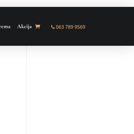
rema
Akcija
063 789 9569