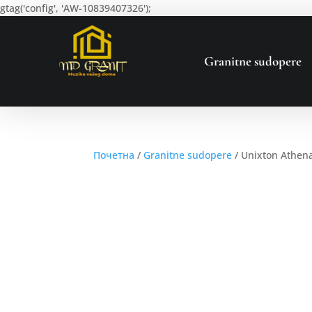
gtag('config', 'AW-10839407326');
Granitne sudopere
Почетна
/
Granitne sudopere
/ Unixton Athena