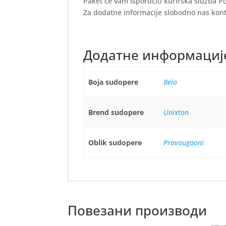
Paket će vam isporučiti kurirska služba P
Za dodatne informacije slobodno nas kont
Додатне информациј
Boja sudopere
Bela
Brend sudopere
Unixton
Oblik sudopere
Pravougaoni
Повезани производи