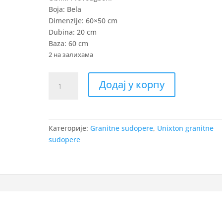
Boja: Bela
Dimenzije: 60×50 cm
Dubina: 20 cm
Baza: 60 cm
2 на залихама
Unixton
Додај у корпу
Athena
61
bela
sudopera
Категорије:
Granitne sudopere
,
Unixton granitne
granitna
sudopere
количина