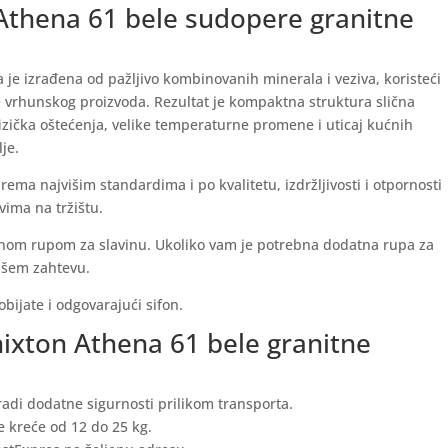
 Athena 61 bele sudopere granitne
je izrađena od pažljivo kombinovanih minerala i veziva, koristeći
 vrhunskog proizvoda. Rezultat je kompaktna struktura slična
fizička oštećenja, velike temperaturne promene i uticaj kućnih
je.
ma najvišim standardima i po kvalitetu, izdržljivosti i otpornosti
vima na tržištu.
nom rupom za slavinu. Ukoliko vam je potrebna dodatna rupa za
ašem zahtevu.
ijate i odgovarajući sifon.
nixton Athena 61 bele granitne
adi dodatne sigurnosti prilikom transporta.
e kreće od 12 do 25 kg.