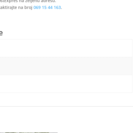
ostExpres na željenu adresu.
aktirajte na broj
069 15 44 163
.
е