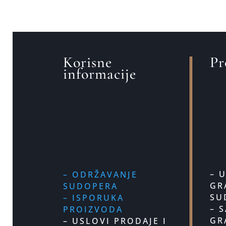
Korisne
Pr
informacije
– 
– ODRŽAVANJE
GR
SUDOPERA
SU
– ISPORUKA
– 
PROIZVODA
GR
– USLOVI PRODAJE I