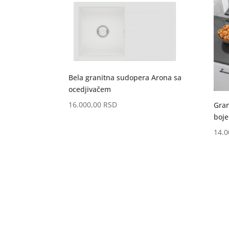
Bela granitna sudopera Arona sa
ocedjivačem
16.000,00
RSD
Gran
boje
14.