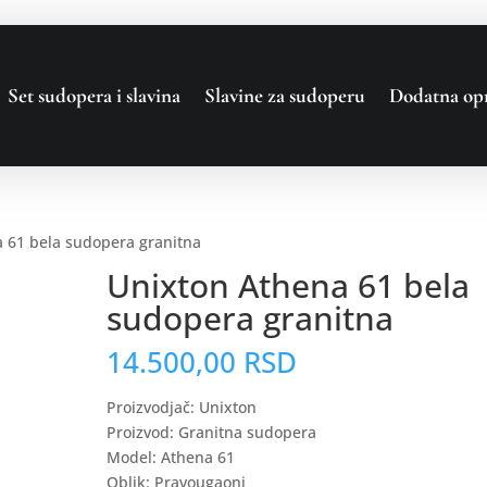
Set sudopera i slavina
Slavine za sudoperu
Dodatna op
 61 bela sudopera granitna
Unixton Athena 61 bela
sudopera granitna
14.500,00
RSD
Proizvodjač: Unixton
Proizvod: Granitna sudopera
Model: Athena 61
Oblik: Pravougaoni