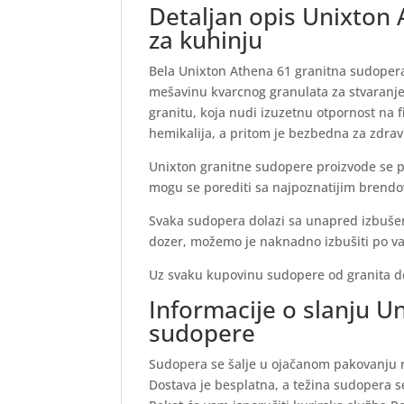
Detaljan opis Unixton
za kuhinju
Bela Unixton Athena 61 granitna sudopera 
mešavinu kvarcnog granulata za stvaranje
granitu, koja nudi izuzetnu otpornost na 
hemikalija, a pritom je bezbedna za zdravl
Unixton granitne sudopere proizvode se pre
mogu se porediti sa najpoznatijim brendo
Svaka sudopera dolazi sa unapred izbuše
dozer, možemo je naknadno izbušiti po v
Uz svaku kupovinu sudopere od granita dob
Informacije o slanju U
sudopere
Sudopera se šalje u ojačanom pakovanju r
Dostava je besplatna, a težina sudopera s