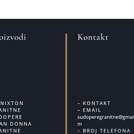
oizvodi
Kontakt
UNIXTON
– KONTAKT
ANITNE
– EMAIL
DOPERE
sudoperegranitne@gmail
SAN DONNA
m
ANITNE
– BROJ TELEFONA