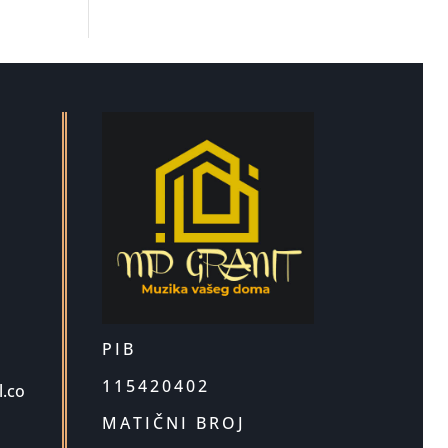
PIB
115420402
.co
MATIČNI BROJ