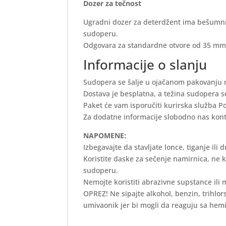
Dozer za tečnost
Ugradni dozer za deterdžent ima bešumni 
sudoperu.
Odgovara za standardne otvore od 35 mm
Informacije o slanju
Sudopera se šalje u ojačanom pakovanju r
Dostava je besplatna, a težina sudopera s
Paket će vam isporučiti kurirska služba P
Za dodatne informacije slobodno nas kont
NAPOMENE:
Izbegavajte da stavljate lonce, tiganje ili
Koristite daske za sečenje namirnica, ne k
sudoperu.
Nemojte koristiti abrazivne supstance ili me
OPREZ! Ne sipajte alkohol, benzin, trihlorsi
umivaonik jer bi mogli da reaguju sa hemi