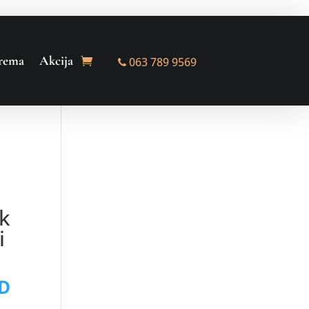
rema
Akcija
063 789 9569
k
i
Тренутна
D
цена