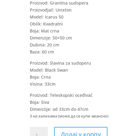
је
Proizvod: Granitna sudopera
била:
Proizvodjač: Unixton
23.200,00 RS
Model: Icarus 50
Oblik: Kvadratni
Boja: Mat crna
Dimenzije: 50×50 cm
Dubina: 20 cm
Baza: 60 cm
Proizvod: Slavina za sudoperu
Model: Black Swan
Boja: Crna
Visina: 33cm
Proizvod: Teleskopski oceđivač
Boja: Siva
Dimenzije: od 33cm do 47cm
3 на залихама (може да се купи авансно)
Unixton
Додај у корпу