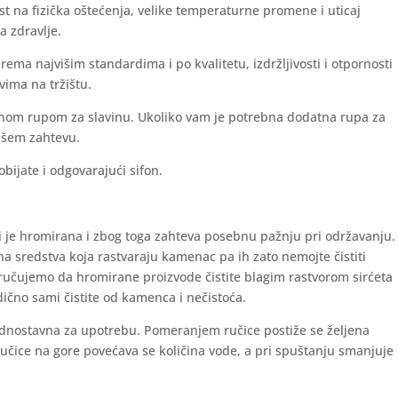
st na fizička oštećenja, velike temperaturne promene i uticaj
a zdravlje.
ma najvišim standardima i po kvalitetu, izdržljivosti i otpornosti
vima na tržištu.
nom rupom za slavinu. Ukoliko vam je potrebna dodatna rupa za
ašem zahtevu.
ijate i odgovarajući sifon.
i je hromirana i zbog toga zahteva posebnu pažnju pri održavanju.
a sredstva koja rastvaraju kamenac pa ih zato nemojte čistiti
ručujemo da hromirane proizvode čistite blagim rastvorom sirćeta
ično sami čistite od kamenca i nečistoća.
jednostavna za upotrebu. Pomeranjem ručice postiže se željena
ručice na gore povećava se količina vode, a pri spuštanju smanjuje