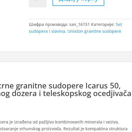
crna
granitna
sudopera
Icarus
Шифра производа:
san_16151
Категорије:
Set
50,
sudopera i slavina
,
Unixton granitne sudopere
black
swan
slavina,
crni
dozer
i
teleskopski
ocedjivač
crne granitne sudopere Icarus 50,
количина
nog dozera i teleskopskog ocedjivača
era je izrađena od pažljivo kombinovanih minerala i veziva,
 stvaranje vrhunskog proizvoda. Rezultat je kompaktna struktura