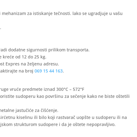
mehanizam za istiskanje tečnosti. lako se ugradjuje u vašu
.
adi dodatne sigurnosti prilikom transporta.
e kreće od 12 do 25 kg.
ost Expres na željenu adresu.
aktirajte na broj
069 15 44 163
.
 druge vruće predmete iznad 300°C – 572°F
oristite sudoperu kao površinu za sečenje kako ne biste oštetili
talne jastučiće za čišćenje.
rćetnu kiselinu ili bilo koji rastvarač uopšte u sudoperu ili na
jskom strukturom sudopere i da je oštete nepopravljivo.