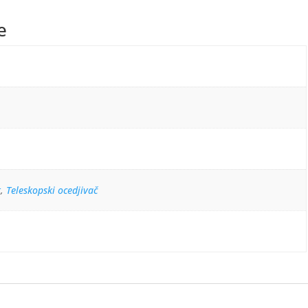
е
t
,
Teleskopski ocedjivač