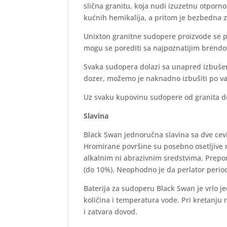
slična granitu, koja nudi izuzetnu otporno
kućnih hemikalija, a pritom je bezbedna z
Unixton granitne sudopere proizvode se pre
mogu se porediti sa najpoznatijim brendo
Svaka sudopera dolazi sa unapred izbuše
dozer, možemo je naknadno izbušiti po v
Uz svaku kupovinu sudopere od granita dob
Slavina
Black Swan jednoručna slavina sa dve cev
Hromirane površine su posebno osetljive n
alkalnim ni abrazivnim sredstvima. Prepo
(do 10%). Neophodno je da perlator period
Baterija za sudoperu Black Swan je vrlo 
količina i temperatura vode. Pri kretanju 
i zatvara dovod.