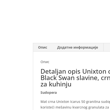
Опис
Додатне информације
Опис
Detaljan opis Unixton 
Black Swan slavine, cr
za kuhinju
Sudopera
Mat crna Unixton Icarus 50 granitna sudop
koristeći mešavinu kvarcnog granulata za