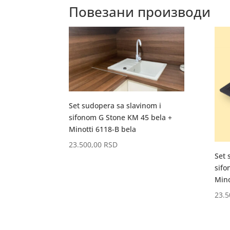
Повезани производи
Set sudopera sa slavinom i
sifonom G Stone KM 45 bela +
Minotti 6118-B bela
23.500,00
RSD
Set 
sifo
Mino
23.