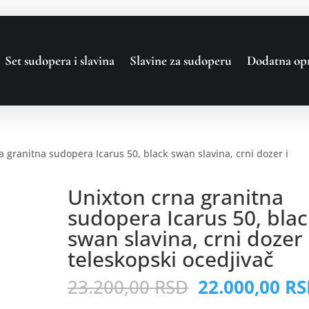
Set sudopera i slavina
Slavine za sudoperu
Dodatna op
a granitna sudopera Icarus 50, black swan slavina, crni dozer i
Unixton crna granitna
sudopera Icarus 50, blac
swan slavina, crni dozer 
teleskopski ocedjivač
Оригинална
23.200,00
RSD
22.000,00
RS
цена