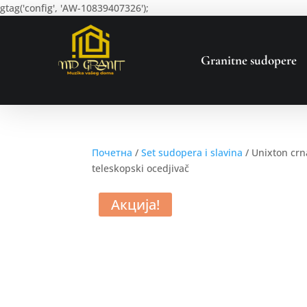
gtag('config', 'AW-10839407326');
Granitne sudopere
Почетна
/
Set sudopera i slavina
/ Unixton crn
teleskopski ocedjivač
Акција!