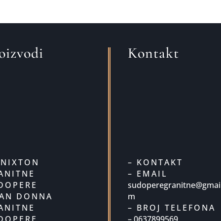
oizvodi
Kontakt
UNIXTON
– KONTAKT
ANITNE
– EMAIL
DOPERE
sudoperegranitne@gmail
SAN DONNA
m
ANITNE
– BROJ TELEFONA
DOPERE
– 0637899569