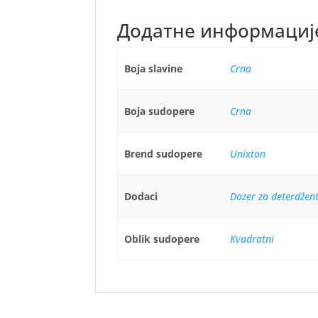
Додатне информациј
Boja slavine
Crna
Boja sudopere
Crna
Brend sudopere
Unixton
Dodaci
Dozer za deterdžen
Oblik sudopere
Kvadratni