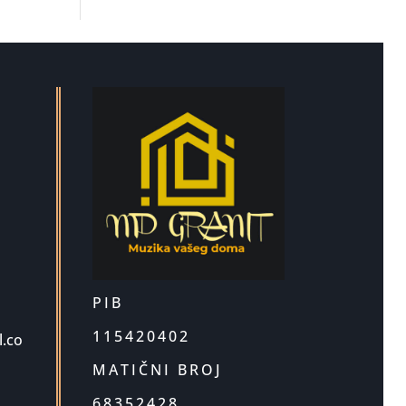
PIB
115420402
.co
MATIČNI BROJ
68352428