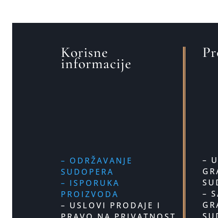
Korisne
Pr
informacije
– 
– ODRŽAVANJE
GR
SUDOPERA
SU
– ISPORUKA
– 
PROIZVODA
GR
– USLOVI PRODAJE I
SU
PRAVO NA PRIVATNOST